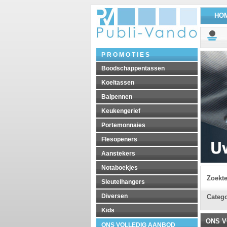
HO
P R O M O T I E S
Boodschappentassen
Koeltassen
Balpennen
Keukengerief
Portemonnaies
Flesopeners
Aanstekers
Notaboekjes
Zoekt
Sleutelhangers
Diversen
Catego
Kids
ONS V
ONS VOLLEDIG AANBOD