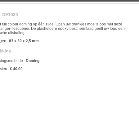
:
DE1030
ef full colour doming op één zijde. Open uw drankjes moeiteloos met deze
hanger-flesopener. De glasheldere epoxy-beschermlaag geeft uw logo een
sche uitstraling!
ngen
:
83 x 30 x 2,5 mm
kking
kingsmethode
:
Doming
osten
:
€ 40,00