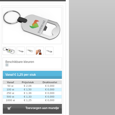
Beschikbare kleuren
Vanaf
€
1,25
per stuk
Vanaf
Prijs/stuk
Drukkost/st
50 st
€ 2,06
€ 0,000
100 st
€ 1,50
€ 0,000
250 st
€ 1,36
€ 0,000
500 st
€ 1,33
€ 0,000
1000 st
€ 1,25
€ 0,000
Toevoegen aan mandje