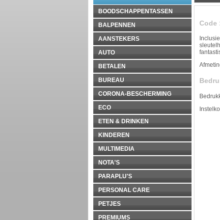
BOODSCHAPPENTASSEN
Code
BALPENNEN
Inclusi
AANSTEKERS
sleutel
fantasti
AUTO
Afmeti
BETALEN
BUREAU
Bedru
CORONA-BESCHERMING
Bedruk
ECO
Instelk
ETEN & DRINKEN
KINDEREN
MULTIMEDIA
NOTA'S
PARAPLU'S
PERSONAL CARE
PETJES
PREMIUMS