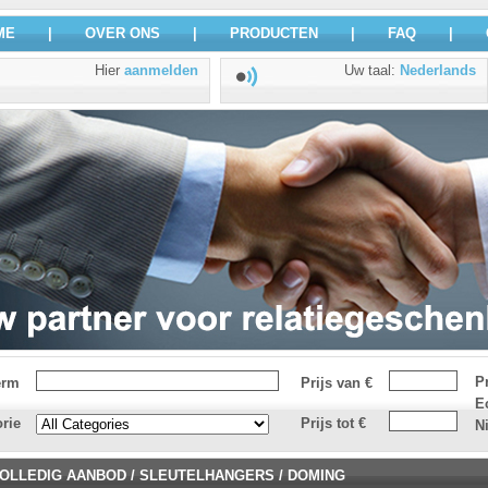
ME
|
OVER ONS
|
PRODUCTEN
|
FAQ
|
Hier
aanmelden
Uw taal
:
Nederlands
P
erm
Prijs van €
E
rie
Prijs tot €
N
OLLEDIG AANBOD
/
SLEUTELHANGERS
/
DOMING