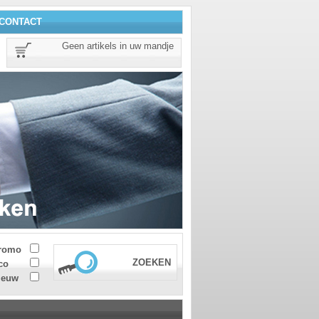
CONTACT
Geen artikels in uw mandje
romo
ZOEKEN
co
ieuw