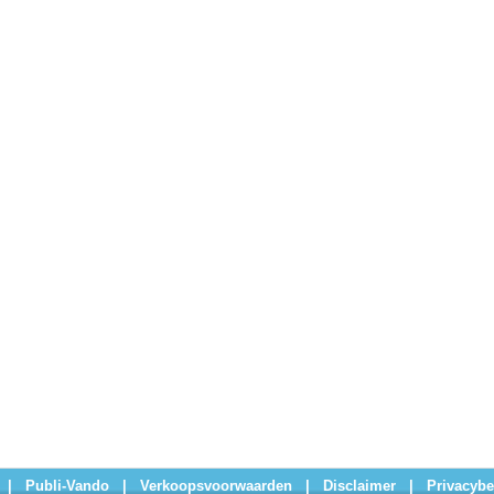
|
Publi-Vando
|
Verkoopsvoorwaarden
|
Disclaimer
|
Privacybe