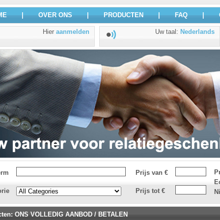
ME
|
OVER ONS
|
PRODUCTEN
|
FAQ
|
Hier
aanmelden
Uw taal
:
Nederlands
P
erm
Prijs van €
E
rie
Prijs tot €
N
cten
:
ONS VOLLEDIG AANBOD
/
BETALEN