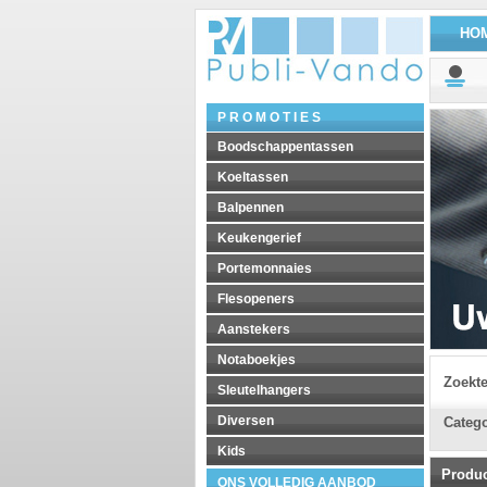
HO
P R O M O T I E S
Boodschappentassen
Koeltassen
Balpennen
Keukengerief
Portemonnaies
Flesopeners
Aanstekers
Notaboekjes
Zoekt
Sleutelhangers
Diversen
Catego
Kids
Produ
ONS VOLLEDIG AANBOD