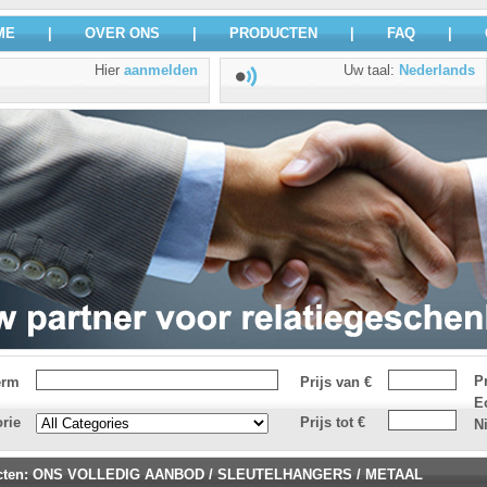
ME
|
OVER ONS
|
PRODUCTEN
|
FAQ
|
Hier
aanmelden
Uw taal
:
Nederlands
P
erm
Prijs van €
E
rie
Prijs tot €
N
cten
:
ONS VOLLEDIG AANBOD
/
SLEUTELHANGERS
/
METAAL