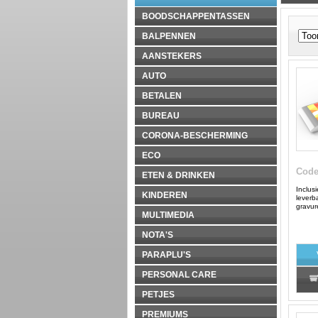
BOODSCHAPPENTASSEN
BALPENNEN
AANSTEKERS
AUTO
BETALEN
BUREAU
CORONA-BESCHERMING
ECO
Cod
ETEN & DRINKEN
Inclus
KINDEREN
leverb
gravur
MULTIMEDIA
NOTA'S
PARAPLU'S
PERSONAL CARE
PETJES
PREMIUMS