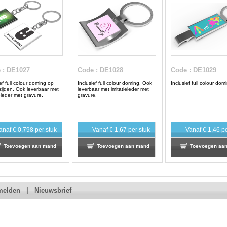
e
: DE1027
Code
: DE1028
Code
: DE1029
ef full colour doming op
Inclusief full colour doming. Ook
Inclusief full colour dom
zijden. Ook leverbaar met
leverbaar met imitatieleder met
ieleder met gravure.
gravure.
anaf
€ 0,798
per stuk
Vanaf
€ 1,67
per stuk
Vanaf
€ 1,46
pe
Toevoegen aan mand
Toevoegen aan mand
Toevoegen aa
melden
|
Nieuwsbrief