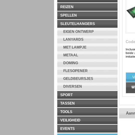
REIZEN
SPELLEN
SLEUTELHANGERS
EIGEN ONTWERP
LANYARDS
Cod
MET LAMPJE
Inclusi
beide 
METAAL
imitat
DOMING
FLESOPENER
V
GELDBEURSJES
DIVERSEN
SPORT
TASSEN
TOOLS
Aan
VEILIGHEID
EVENTS