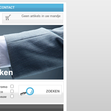
CONTACT
Geen artikels in uw mandje
romo
ZOEKEN
co
ieuw