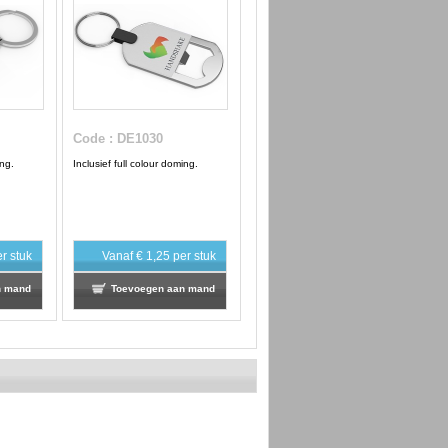
Code
: DE1030
ing.
Inclusief full colour doming.
r stuk
Vanaf
€ 1,25
per stuk
n mand
Toevoegen aan mand