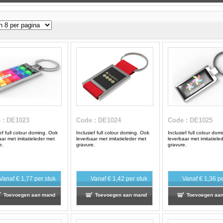
e
: DE1023
Code
: DE1024
Code
: DE1025
ief full colour doming. Ook
Inclusief full colour doming. Ook
Inclusief full colour do
aar met imitatieleder met
leverbaar met imitatieleder met
leverbaar met imitatiele
e.
gravure.
gravure.
Vanaf
€ 1,77
per stuk
Vanaf
€ 1,42
per stuk
Vanaf
€ 1,36
pe
Toevoegen aan mand
Toevoegen aan mand
Toevoegen aa