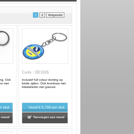
1
2
Volgende
Code
: DE1026
ming. Ook
Inclusief full colour doming op
der met
beide zijden. Ook leverbaar met
imitatieleder met gravure.
r stuk
Vanaf
€ 0,798
per stuk
n mand
Toevoegen aan mand