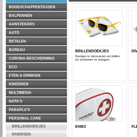
BOODSCHAPPENTASSEN
BALPENNEN
AANSTEKERS
AUTO
BETALEN
BUREAU
BRILLENDOEKJES
DI
Doekjes in microvezel om brillen
CORONA-BESCHERMING
en schermen te reinigen.
ECO
ETEN & DRINKEN
KINDEREN
MULTIMEDIA
NOTA'S
PARAPLU'S
PERSONAL CARE
BRILLENDOEKJES
EHBO
FL
DIVERSEN