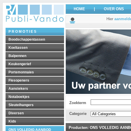
HOME
|
OVER ONS
Hier
aanmeld
P R O M O T I E S
Boodschappentassen
Koeltassen
Balpennen
Keukengerief
Portemonnaies
Flesopeners
Aanstekers
Notaboekjes
Zoekterm
Sleutelhangers
Diversen
Categorie
Kids
Producten
:
ONS VOLLEDIG AAN
ONS VOLLEDIG AANBOD