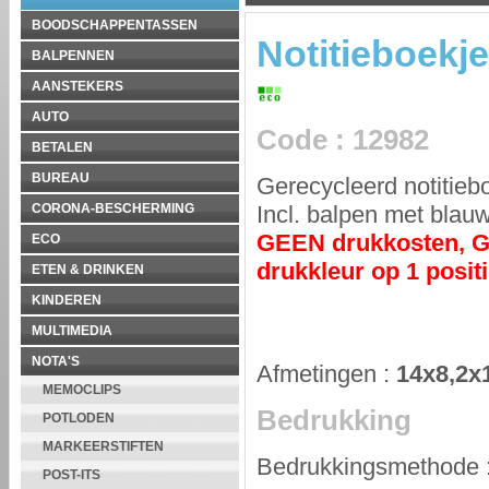
BOODSCHAPPENTASSEN
Notitieboekje
BALPENNEN
AANSTEKERS
AUTO
Code
:
12982
BETALEN
BUREAU
Gerecycleerd notitieb
Incl. balpen met blauw
CORONA-BESCHERMING
GEEN drukkosten, G
ECO
drukkleur op 1 posi
ETEN & DRINKEN
KINDEREN
MULTIMEDIA
NOTA'S
Afmetingen
:
14x8,2x
MEMOCLIPS
Bedrukking
POTLODEN
MARKEERSTIFTEN
Bedrukkingsmethode
POST-ITS