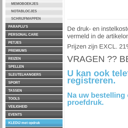
MEMOBOEKJES
NOTABLOCJES
SCHRIJFMAPPEN
PARAPLU'S
De druk- en instelkost
vermeld in de artikelo
PERSONAL CARE
PETJES
Prijzen zijn EXCL. 
PREMIUMS
VRAGEN ?? BE
REIZEN
SPELLEN
U kan ook tele
SLEUTELHANGERS
registreren.
SPORT
TASSEN
Na uw bestelling
TOOLS
proefdruk.
VEILIGHEID
EVENTS
KLEDIJ met opdruk