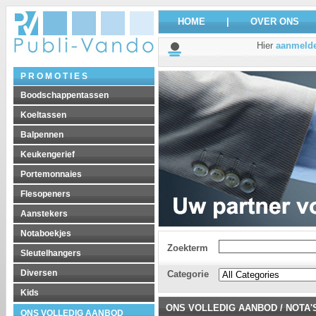
HOME
|
OVER ONS
Hier
aanmeld
P R O M O T I E S
Boodschappentassen
Koeltassen
Balpennen
Keukengerief
Portemonnaies
Flesopeners
Aanstekers
Notaboekjes
Zoekterm
Sleutelhangers
Diversen
Categorie
Kids
ONS VOLLEDIG AANBOD
/
NOTA'
ONS VOLLEDIG AANBOD