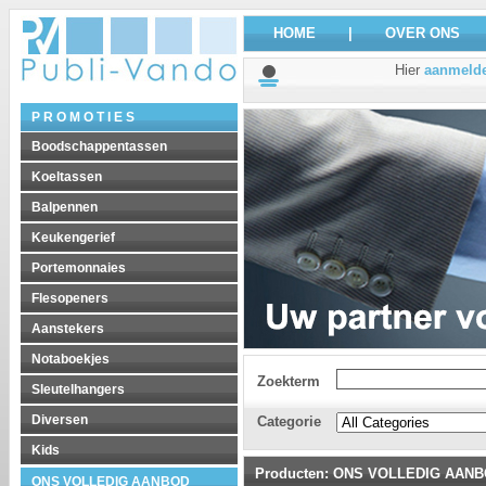
HOME
|
OVER ONS
Hier
aanmeld
P R O M O T I E S
Boodschappentassen
Koeltassen
Balpennen
Keukengerief
Portemonnaies
Flesopeners
Aanstekers
Notaboekjes
Zoekterm
Sleutelhangers
Diversen
Categorie
Kids
Producten
:
ONS VOLLEDIG AAN
ONS VOLLEDIG AANBOD