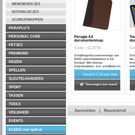
MEMOBOEKJES
NOTABLOCJES
SCHRIJFMAPPEN
PARAPLU'S
PERSONAL CARE
Perugia A4
Tu
documentenmap
do
PETJES
Code
: CL4756
Co
PREMIUMS
Schrijfmap/documentenmap van
Sch
600D nylon/imitatieleer in A4-
fijn
REIZEN
formaat. Met diverse
for
insteekvakken. Incl. schrijfblok en
ins
balpen.
Incl
SPELLEN
stu
Vanaf
€ 7,30
per stuk
SLEUTELHANGERS
Toevoegen aan mand
SPORT
TASSEN
TOOLS
Aanmelden
|
Nieuwsbrief
VEILIGHEID
EVENTS
KLEDIJ met opdruk