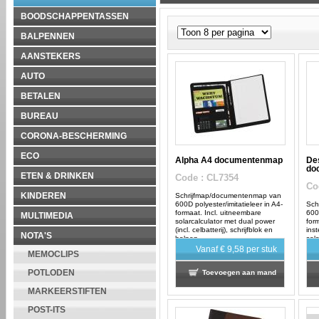
BOODSCHAPPENTASSEN
BALPENNEN
AANSTEKERS
AUTO
BETALEN
BUREAU
CORONA-BESCHERMING
ECO
Alpha A4 documentenmap
De
do
ETEN & DRINKEN
Code
: CL7354
Co
KINDEREN
Schrijfmap/documentenmap van
600D polyester/imitatieleer in A4-
Sch
formaat. Incl. uitneembare
600D
MULTIMEDIA
solarcalculator met dual power
for
(incl. celbatterij), schrijfblok en
ins
NOTA'S
balpen.
sol
(inc
Vanaf
€ 9,58
per stuk
MEMOCLIPS
Incl
POTLODEN
Toevoegen aan mand
MARKEERSTIFTEN
POST-ITS