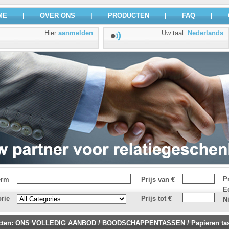
ME
|
OVER ONS
|
PRODUCTEN
|
FAQ
|
Hier
aanmelden
Uw taal
:
Nederlands
P
erm
Prijs van €
E
rie
Prijs tot €
N
cten
:
ONS VOLLEDIG AANBOD
/
BOODSCHAPPENTASSEN
/
Papieren ta