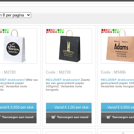
e
: M2720
Code
: M2730
Code
: M5486
SIEF drukkosten!
Witte tas
INCLUSIEF drukkosten!
Zwarte
INCLUSIEF drukkosten
recycleerd papier
tas van gerecycleerd papier
gerecycleerd papier 10
m2. Versterkte korte
100gr/m2. Versterkte korte
Versterkte korte hengsel
ls.
hengsels.
anaf
€ 0,950
per stuk
Vanaf
€ 1,00
per stuk
Vanaf
€ 0,950
pe
Toevoegen aan mand
Toevoegen aan mand
Toevoegen aa