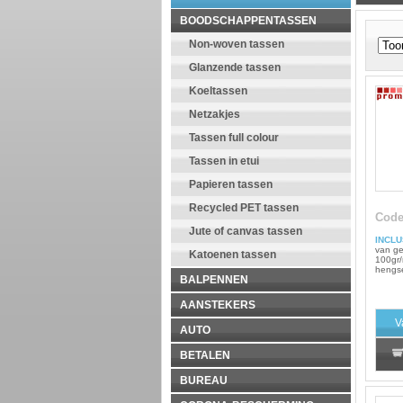
BOODSCHAPPENTASSEN
Non-woven tassen
Glanzende tassen
Koeltassen
Netzakjes
Tassen full colour
Tassen in etui
Papieren tassen
Recycled PET tassen
Cod
Jute of canvas tassen
INCLU
van ge
Katoenen tassen
100gr/
hengse
BALPENNEN
AANSTEKERS
V
AUTO
BETALEN
BUREAU