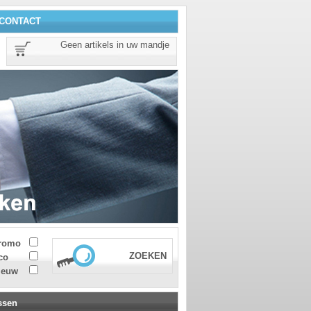
CONTACT
Geen artikels in uw mandje
romo
ZOEKEN
co
ieuw
ssen