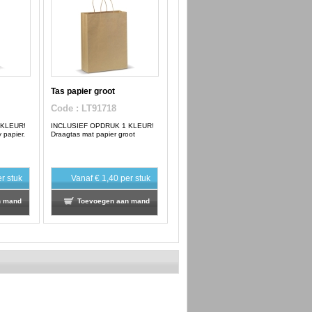
Tas papier groot
Code
: LT91718
 KLEUR!
INCLUSIEF OPDRUK 1 KLEUR!
 papier.
Draagtas mat papier groot
r stuk
Vanaf
€ 1,40
per stuk
n mand
Toevoegen aan mand