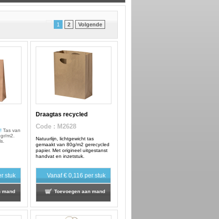
1
2
Volgende
Draagtas recycled
Code
: M2628
!
Tas van
0gr/m2.
Natuurlijn, lichtgewicht tas
s.
gemaakt van 80g/m2 gerecycled
papier. Met origineel uitgestanst
handvat en inzetstuk.
r stuk
Vanaf
€ 0,116
per stuk
n mand
Toevoegen aan mand