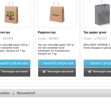
ren tas
Papieren tas
Tas papier groot
e
: M5484
Code
: M5483
Code
: LT91513
n natuurlijk papier 100 g /
Tas van natuurlijk papier 100 g /
INCLUSIEF OPDRUK 1
 versterkte korte
m2 met versterkte korte
Grote draagtas in glossy
ten. Gewicht tot 7 kg.
handvaten en hoeksteunen.
Gewicht tot 7 kg.
anaf
€ 0,166
per stuk
Vanaf
€ 0,140
per stuk
Vanaf
€ 1,80
pe
Toevoegen aan mand
Toevoegen aan mand
Toevoegen aa
melden
|
Nieuwsbrief