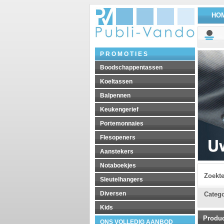
HO
P R O M O T I E S
Boodschappentassen
Koeltassen
Balpennen
Keukengerief
Portemonnaies
Flesopeners
Aanstekers
Notaboekjes
Zoekt
Sleutelhangers
Diversen
Catego
Kids
Produ
ONS VOLLEDIG AANBOD