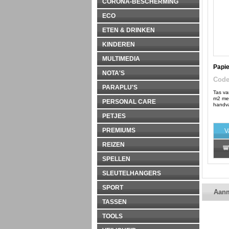
CORONA-BESCHERMING
ECO
ETEN & DRINKEN
KINDEREN
MULTIMEDIA
Papie
NOTA'S
Cod
PARAPLU'S
Tas va
m2 met
PERSONAL CARE
handva
PETJES
PREMIUMS
V
REIZEN
SPELLEN
SLEUTELHANGERS
SPORT
Aan
TASSEN
TOOLS