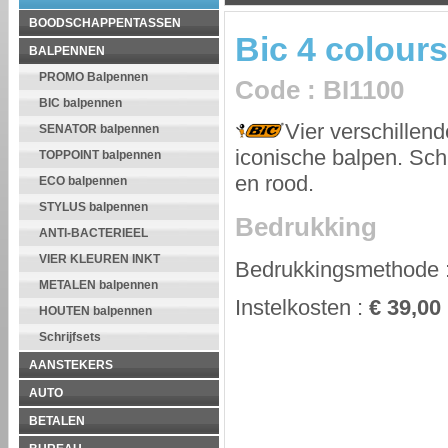
BOODSCHAPPENTASSEN
Bic 4 colours
BALPENNEN
PROMO Balpennen
Code
:
BI1100
BIC balpennen
Vier verschillend
SENATOR balpennen
iconische balpen. Schr
TOPPOINT balpennen
en rood.
ECO balpennen
STYLUS balpennen
Bedrukking
ANTI-BACTERIEEL
VIER KLEUREN INKT
Bedrukkingsmethode
METALEN balpennen
Instelkosten
:
€ 39,00
HOUTEN balpennen
Schrijfsets
AANSTEKERS
AUTO
BETALEN