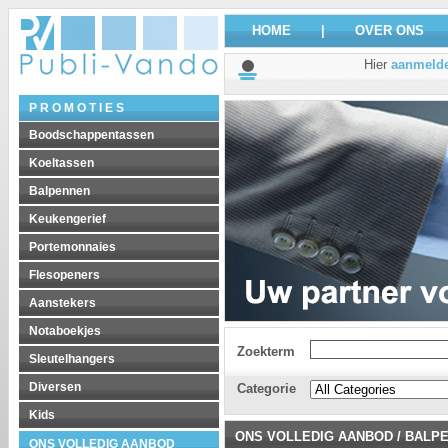
HOME
|
OVER ONS
Hier
aanmeld
P R O M O T I E S
Boodschappentassen
Koeltassen
Balpennen
Keukengerief
Portemonnaies
Flesopeners
Aanstekers
Notaboekjes
Zoekterm
Sleutelhangers
Diversen
Categorie
Kids
ONS VOLLEDIG AANBOD
/
BALP
ONS VOLLEDIG AANBOD