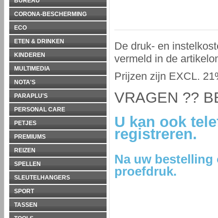
BUREAU
CORONA-BESCHERMING
ECO
ETEN & DRINKEN
De druk- en instelkost
KINDEREN
vermeld in de artikelo
MULTIMEDIA
Prijzen zijn EXCL. 
NOTA'S
VRAGEN ?? BE
PARAPLU'S
PERSONAL CARE
U kan ook tele
PETJES
registreren.
PREMIUMS
REIZEN
Na uw bestelling
SPELLEN
proefdruk.
SLEUTELHANGERS
SPORT
TASSEN