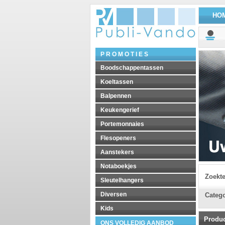
HO
P R O M O T I E S
Boodschappentassen
Koeltassen
Balpennen
Keukengerief
Portemonnaies
Flesopeners
Aanstekers
Notaboekjes
Zoekt
Sleutelhangers
Diversen
Catego
Kids
Produ
ONS VOLLEDIG AANBOD