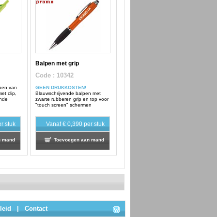
Balpen met grip
Code
: 10342
pen van
GEEN DRUKKOSTEN!
et clip,
Blauwschrijvende balpen met
ende
zwarte rubberen grip en top voor
"touch screen" schermen
r stuk
Vanaf
€ 0,390
per stuk
n mand
Toevoegen aan mand
leid
|
Contact