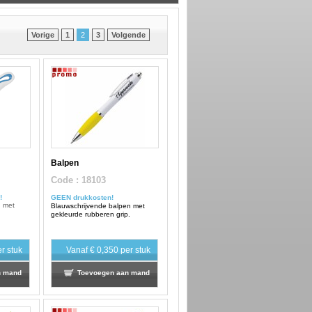
Vorige
1
2
3
Volgende
Balpen
Code
: 18103
!
GEEN drukkosten!
n met
Blauwschrijvende balpen met
gekleurde rubberen grip.
r stuk
Vanaf
€ 0,350
per stuk
n mand
Toevoegen aan mand