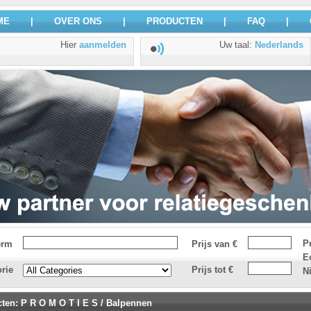
ME
|
OVER ONS
|
PRODUCTEN
|
FAQ
|
Hier
aanmelden
Uw taal
:
Nederlands
P
erm
Prijs van €
E
rie
Prijs tot €
N
cten
:
P R O M O T I E S
/
Balpennen