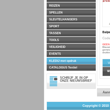
REIZEN
SPELLEN
SLEUTELHANGERS
SPORT
Balp
TASSEN
Cod
TOOLS
GEEN
VEILIGHEID
Blauws
gemeta
drukkn
EVENTS
KLEDIJ met opdruk
V
CATALOGUS Textiel
SCHRIJF JE IN OP
ONZE NIEUWSBRIEF
Aan
Copyright © 2010