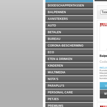
BOODSCHAPPENTASSEN
BALPENNEN
AANSTEKERS
AUTO
BETALEN
BUREAU
CORONA-BESCHERMING
ECO
Balp
ETEN & DRINKEN
Cod
KINDEREN
INCLU
Kunsts
MULTIMEDIA
blauws
verchr
kunstst
NOTA'S
PARAPLU'S
V
PERSONAL CARE
PETJES
PREMIUMS