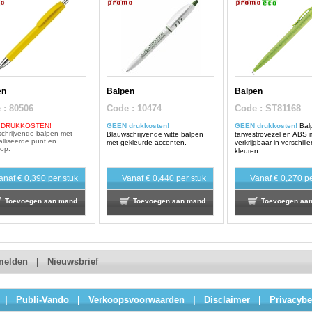
en
Balpen
Balpen
e
: 80506
Code
: 10474
Code
: ST81168
 DRUKKOSTEN!
GEEN drukkosten!
GEEN drukkosten!
Bal
chrijvende balpen met
Blauwschrijvende witte balpen
tarwestrovezel en ABS m
lliseerde punt en
met gekleurde accenten.
verkrijgbaar in verschill
op.
kleuren.
anaf
€ 0,390
per stuk
Vanaf
€ 0,440
per stuk
Vanaf
€ 0,270
pe
Toevoegen aan mand
Toevoegen aan mand
Toevoegen aa
melden
|
Nieuwsbrief
|
Publi-Vando
|
Verkoopsvoorwaarden
|
Disclaimer
|
Privacybe