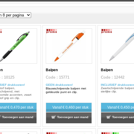
en
Balpen
Balpen
e
: 10125
Code
: 15771
Code
: 12442
SIEF drukkosten!
GEEN drukkosten!
INCLUSIEF drukkosten
tof balpen,
Zwartschrijvende balpe
Blauwschrijvende balpen met
chrijvend, met
sierlijke clip.
gekleurde punt en clip.
oomde accenten, zwart
of grip en clip.
anaf
€ 0,470
per stuk
Vanaf
€ 0,460
per stuk
Vanaf
€ 0,450
pe
Toevoegen aan mand
Toevoegen aan mand
Toevoegen aa