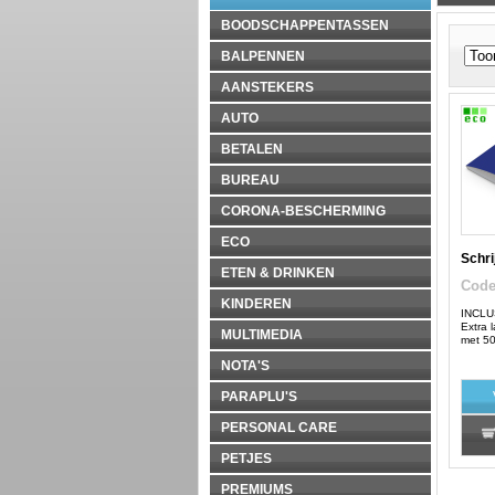
BOODSCHAPPENTASSEN
BALPENNEN
AANSTEKERS
AUTO
BETALEN
BUREAU
CORONA-BESCHERMING
ECO
Schri
ETEN & DRINKEN
Cod
KINDEREN
INCLUS
Extra l
MULTIMEDIA
met 50
NOTA'S
PARAPLU'S
PERSONAL CARE
PETJES
PREMIUMS