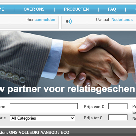
ME
|
OVER ONS
|
PRODUCTEN
|
FAQ
|
Hier
aanmelden
Uw taal
:
Nederlands
P
erm
Prijs van €
E
rie
Prijs tot €
N
cten
:
ONS VOLLEDIG AANBOD
/
ECO