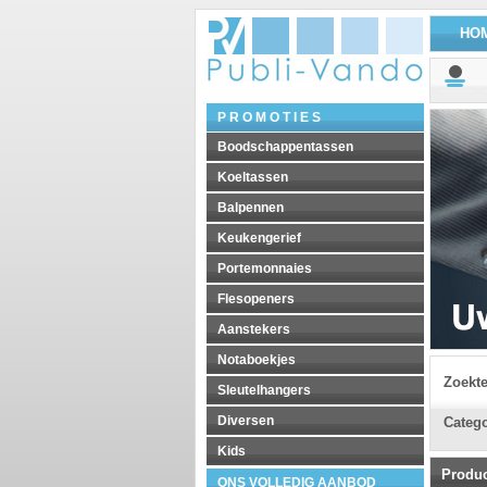
HO
P R O M O T I E S
Boodschappentassen
Koeltassen
Balpennen
Keukengerief
Portemonnaies
Flesopeners
Aanstekers
Notaboekjes
Zoekt
Sleutelhangers
Diversen
Catego
Kids
Produ
ONS VOLLEDIG AANBOD