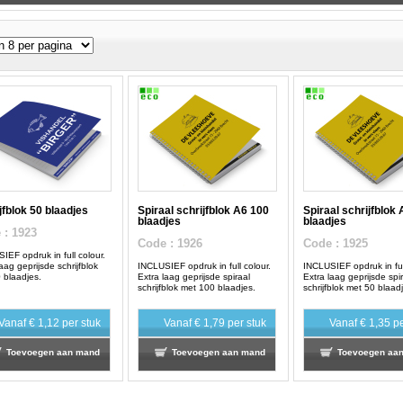
jfblok 50 blaadjes
Spiraal schrijfblok A6 100
Spiraal schrijfblok
blaadjes
blaadjes
e
: 1923
Code
: 1926
Code
: 1925
IEF opdruk in full colour.
aag geprijsde schrijfblok
INCLUSIEF opdruk in full colour.
INCLUSIEF opdruk in full
 blaadjes.
Extra laag geprijsde spiraal
Extra laag geprijsde spi
schrijfblok met 100 blaadjes.
schrijfblok met 50 blaad
Vanaf
€ 1,12
per stuk
Vanaf
€ 1,79
per stuk
Vanaf
€ 1,35
pe
Toevoegen aan mand
Toevoegen aan mand
Toevoegen aa