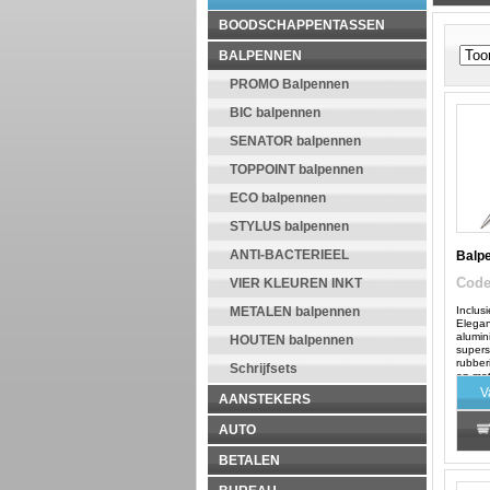
BOODSCHAPPENTASSEN
BALPENNEN
PROMO Balpennen
BIC balpennen
SENATOR balpennen
TOPPOINT balpennen
ECO balpennen
STYLUS balpennen
ANTI-BACTERIEEL
Balpe
Cod
VIER KLEUREN INKT
Inclus
METALEN balpennen
Elegan
alumin
HOUTEN balpennen
supers
rubber
Schrijfsets
en met
tussen
V
AANSTEKERS
AUTO
BETALEN