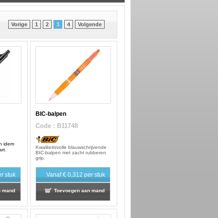
Vorige
1
2
3
4
Volgende
BIC-balpen
Code
: B11748
n idem
Kwaliteitsvolle blauwschrijvende
rt.
BIC-balpen met zacht rubberen
grip.
r stuk
Vanaf
€ 0,312
per stuk
n mand
Toevoegen aan mand