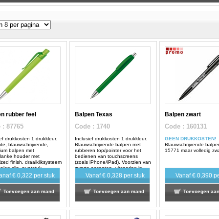
n rubber feel
Balpen Texas
Balpen zwart
e
: 87765
Code
: 1740
Code
: 160131
ief drukkosten 1 drukkleur.
Inclusief drukkosten 1 drukkleur.
GEEN DRUKKOSTEN!
te, blauwschrijvende,
Blauwschrijvende balpen met
Blauwschrijvende balpe
ium balpen met
rubberen top/pointer voor het
15771 maar volledig zwa
lanke houder met
bedienen van touchscreens
ized finish, draaikliksysteem
(zoals iPhone/iPad). Voorzien van
alen clip, puntstuk,
zwarte accenten, uitsparing in
ring en top.
metalen clip en draaikliksysteem.
anaf
€ 0,322
per stuk
Vanaf
€ 0,328
per stuk
Vanaf
€ 0,390
pe
Toevoegen aan mand
Toevoegen aan mand
Toevoegen aa