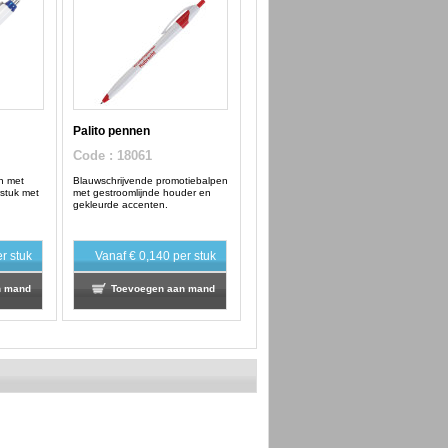
Palito pennen
Code
: 18061
n met
Blauwschrijvende promotiebalpen
rstuk met
met gestroomlijnde houder en
gekleurde accenten.
r stuk
Vanaf
€ 0,140
per stuk
n mand
Toevoegen aan mand