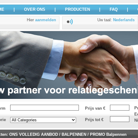
ME
|
OVER ONS
|
PRODUCTEN
|
FAQ
|
Hier
aanmelden
Uw taal
:
Nederlands
P
erm
Prijs van €
E
rie
Prijs tot €
N
cten
:
ONS VOLLEDIG AANBOD
/
BALPENNEN
/
PROMO Balpennen