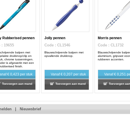
y Rubberised pennen
Jolly pennen
Morris pennen
e
: 19655
Code
: CL1546
Code
: CL1732
chrijvende balpen met
Blauwschrijvende balpen met
Blauwschrijvende balpe
gelakte drukknop/clip en
opvallende drukknop.
aluminium, gripvast voo
uk, chrome tussenringen.
rubberen accenten.
der is afgewerkt met een
rubberised finish.
anaf
€ 0,423
per stuk
Vanaf
€ 0,207
per stuk
Vanaf
€ 0,251
pe
Toevoegen aan mand
Toevoegen aan mand
Toevoegen aa
melden
|
Nieuwsbrief