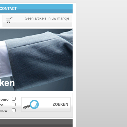
CONTACT
Geen artikels in uw mandje
romo
ZOEKEN
co
ieuw