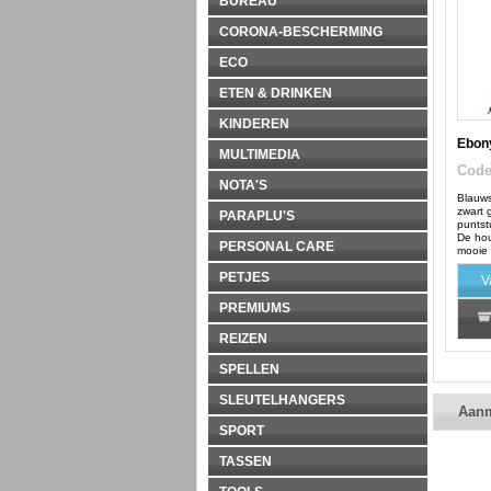
BUREAU
CORONA-BESCHERMING
ECO
ETEN & DRINKEN
KINDEREN
Ebon
MULTIMEDIA
Cod
NOTA'S
Blauws
zwart 
PARAPLU'S
puntst
De hou
PERSONAL CARE
mooie 
PETJES
V
PREMIUMS
REIZEN
SPELLEN
SLEUTELHANGERS
Aan
SPORT
TASSEN