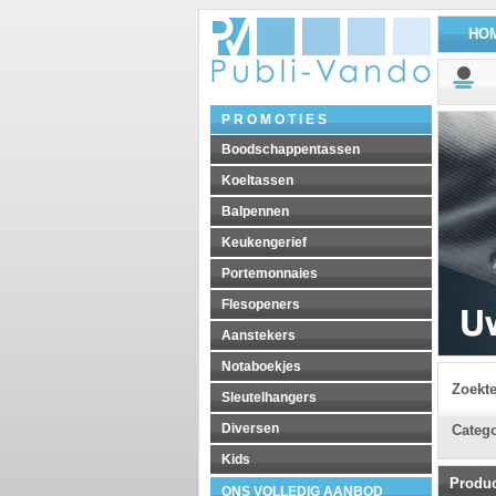
HO
P R O M O T I E S
Boodschappentassen
Koeltassen
Balpennen
Keukengerief
Portemonnaies
Flesopeners
Aanstekers
Notaboekjes
Zoekt
Sleutelhangers
Diversen
Catego
Kids
Produ
ONS VOLLEDIG AANBOD